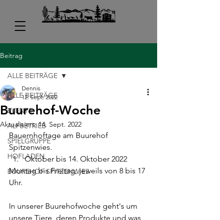
Beitrag
ALLE BEITRÄGE
Dennis
ALLE BEITRÄGE
12. Sept. 2022
Buurehof-Woche
EVENTS
Aktualisiert:
14. Sept. 2022
ALPBETRIEB
Bauernhoftage am Buurehof 
SPIELGRUPPE
Spitzenwies. 
HOFLADEN
Oktober bis 14. Oktober 2022
Montag bis Freitag, jeweils von 8 bis 17 
BUUREHOF SPITZENWIES
Uhr. 
In unserer Buurehofwoche geht's um 
unsere Tiere, deren Produkte und was 