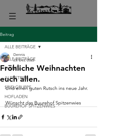
Beitrag
ALLE BEITRÄGE
Dennis
ALLE BEITRÄGE
23. Dez. 2022
Fröhliche Weihnachten
EVENTS
euch allen.
ALPBETRIEB
SPIELGRUPPE
Und einen guten Rutsch ins neue Jahr.
HOFLADEN
Wünscht das Buurehof Spitzenwies 
BUUREHOF SPITZENWIES