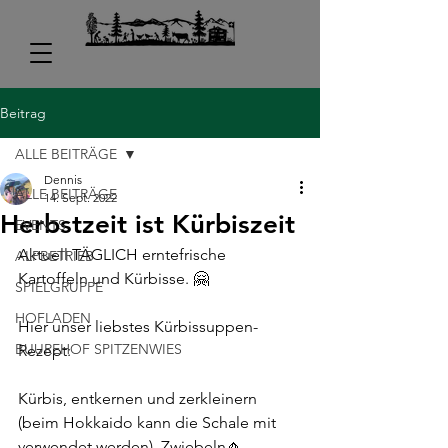
Beitrag
ALLE BEITRÄGE
Dennis
ALLE BEITRÄGE
14. Sept. 2022
Herbstzeit ist Kürbiszeit
EVENTS
Aktuell TÄGLICH erntefrische 
ALPBETRIEB
Kartoffeln und Kürbisse. 🤗
SPIELGRUPPE
HOFLADEN
Hier unser liebstes Kürbissuppen-
BUUREHOF SPITZENWIES
Rezept: 
Kürbis, entkernen und zerkleinern 
(beim Hokkaido kann die Schale mit 
verwendet werden). Zwiebeln🧄,  